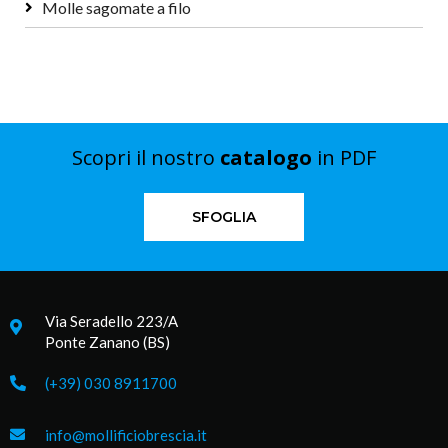
Molle sagomate a filo
Scopri il nostro
catalogo
in PDF
SFOGLIA
Via Seradello 223/A
Ponte Zanano (BS)
(+39) 030 8911700
info@mollificiobrescia.it