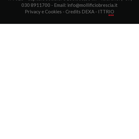
030 8911700 - Email: info@mollificiobrescia.it
Privacy e Cookies
- Credits
DEXA - ITTRIO