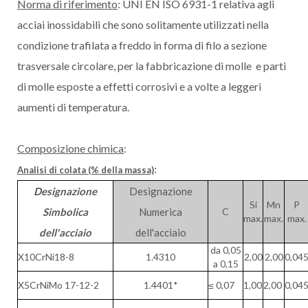
Norma di riferimento
: UNI EN ISO 6931-1 relativa agli
acciai inossidabili che sono solitamente utilizzati nella
condizione trafilata a freddo in forma di filo a sezione
trasversale circolare, per la fabbricazione di molle e parti
di molle esposte a effetti corrosivi e a volte a leggeri
aumenti di temperatura.
Composizione chimica
:
:
Analisi di colata (% della massa)
Designazione
Designazione
Si
Mn
P
Simbolica
Numerica
C
max.
max.
max.
dell'acciaio
dell'acciaio
da 0,05
X10CrNi18-8
1.4310
2,00
2,00
0,04
a 0,15
X5CrNiMo 17-12-2
1.4401*
≤ 0,07
1,00
2,00
0,04